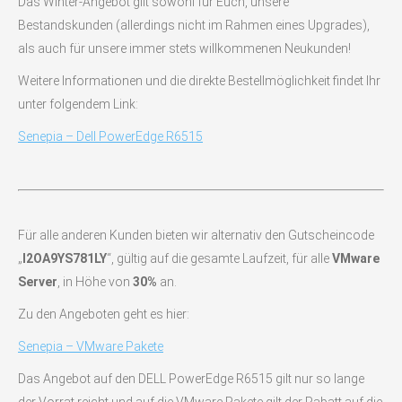
Das Winter-Angebot gilt sowohl für Euch, unsere
Bestandskunden (allerdings nicht im Rahmen eines Upgrades),
als auch für unsere immer stets willkommenen Neukunden!
Weitere Informationen und die direkte Bestellmöglichkeit findet Ihr
unter folgendem Link:
Senepia – Dell PowerEdge R6515
Für alle anderen Kunden bieten wir alternativ den Gutscheincode
„
I2OA9YS781LY
“, gültig auf die gesamte Laufzeit, für alle
VMware
Server
, in Höhe von
30%
an.
Zu den Angeboten geht es hier:
Senepia – VMware Pakete
Das Angebot auf den DELL PowerEdge R6515 gilt nur so lange