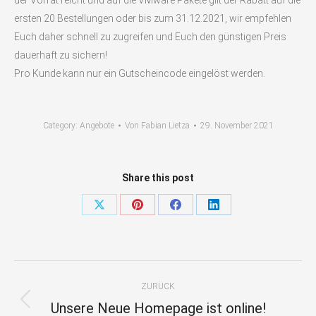
der Vorrat reicht und auf die VMware Pakete gilt der Rabatt auf die
ersten 20 Bestellungen oder bis zum 31.12.2021, wir empfehlen
Euch daher schnell zu zugreifen und Euch den günstigen Preis
dauerhaft zu sichern!
Pro Kunde kann nur ein Gutscheincode eingelöst werden.
Category:
Angebote
Von
Fabian Lietza
29. November 2021
Share this post
Share
Share
Share
Share
on
on
on
on
X
Pinterest
Facebook
LinkedIn
Kommentarnavigation
ZURÜCK
Unsere Neue Homepage ist online!
Vorheriger