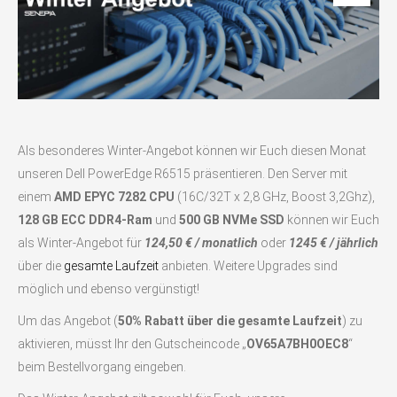
Als besonderes Winter-Angebot können wir Euch diesen Monat
unseren Dell PowerEdge R6515 präsentieren. Den Server mit
einem
AMD EPYC 7282 CPU
(16C/32T x 2,8 GHz, Boost 3,2Ghz),
128 GB ECC DDR4-Ram
und
500 GB NVMe SSD
können wir Euch
als Winter-Angebot für
124,50 € / monatlich
oder
1245 € / jährlich
über die
gesamte Laufzeit
anbieten. Weitere Upgrades sind
möglich und ebenso vergünstigt!
Um das Angebot (
50% Rabatt über die gesamte Laufzeit
) zu
aktivieren, müsst Ihr den Gutscheincode „
OV65A7BH0OEC8
“
beim Bestellvorgang eingeben.